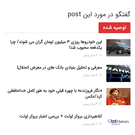
گفتگو در مورد این post
توصیه شده
این خودروها روزی 3 میلیون تومان گران می شوند/ چرا
یکدفعه محبوب شد!
2 سال پیش
معرفی و تحلیل بنیادی بانک های در معرض انحلال|
2 سال پیش
«نگار فروزنده» با چهره قبلی خود به طور کامل خداحافظی
کرد/عکس
3 سال پیش
کلاهبرداری بروکر اوتت + بررسی اعتبار بروکر اوتت
2 سال پیش