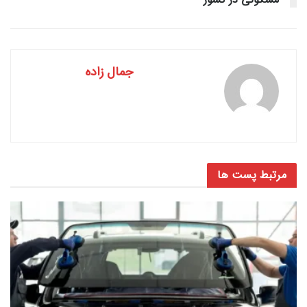
جمال زاده
مرتبط
پست ها