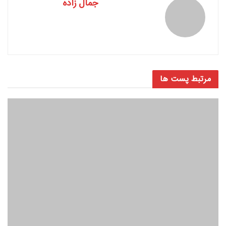
جمال زاده
مرتبط
پست ها