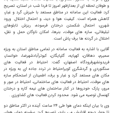
و طوفان لحظه ای از بعدازظهر امروز تا فردا شب در استان، تصریح
کرد: فعالیت این سامانه در مناطق مستعد با خیزش گرد و غبار،
کاهش همراه است. کیفیت هوا و دید، و احتمال اختلال. ورود
شهری، احتمال شکستن درختان فرسوده، ریزش تابلوهای
تبلیغاتی، سازه های موقت، بنرها، امکان ناوگان حمل و نقل،
اختلال در گردنه ها
برف پاش
است.
آقایی با اشاره به فعالیت سامانه در تمامی مناطق استان به ویژه
سمیرم، دهاقان، کهپایه، گلپایگان،
کبوترآباد
شهرضا، خوانسار،
فریدونشهر
فرودگاه اصفهان، گفت: احتیاط در فعالیت های
سنگنوردی و
گردشگری کویر
احتیاط در تردد جاده ای به ویژه در
مکان های مستعد گرد و غبار و برف، اطمینان از استحکام سازه
های موقت، احتیاط در فعالیت های ساختمانی، احتیاط در عبور و
مرور، پارک خودروها در کنار ساختمان های نیمه کاره و درختان
کهنسال توصیه می شود. محدود کردن فعالیت های کشاورزی .
وی با بیان اینکه دمای هوا طی ۲۴ ساعت آینده در اکثر مناطق دو
تا چهار درجه افزایش می یابد، تصریح کرد: بیشینه دمای هوای