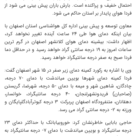
احتمال خفیف و پراکنده است. بارش باران پیش بینی می شود از
فردا هوای پایدار بر استان حاکم می شود.
معاون توسعه و پیش بینی اداره کل هواشناسی استان اصفهان با
بیان اینکه دمای هوا طی ۲۴ ساعت آینده تغییر نخواهد کرد،
اظهار داشت: بیشینه دمای هوای کلانشهر اصفهان در گرم ترین
ساعات امروز به ۱۹ درجه سانتی گراد خواهد رسید و در حداقل دما
فردا صبح به صفر درجه سانتیگراد خواهد رسید.
وی با اشاره به رکورد کمینه دمای زیر صفر در ۱۵ شهر اصفهان گفت:
فردا کمینه دمای شهرها
بویین
میاندشت با دمای -۷ درجه،
چادگان، شاهین شهر و میمه با دمای -۵ درجه، شهرضا،
گریستن
(صاحبان)
فریدونشهر
لنجان، -۴ درجه سانتیگراد، خوانسار،
دهقانان
،
متن
فرودگاه اصفهان پربرکت ۳ درجه
کبوترآباد
گلپایگان و
ورزنه به ۲- درجه سانتی گراد می رسد.
حاجی بابایی خاطرنشان کرد:
خوروبیابانک
با حداکثر دمای ۲۳
درجه سانتیگراد و
بویین
میاندشت با دمای ۷- درجه سانتیگراد به