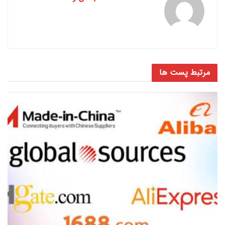
مرتبط
پست ها