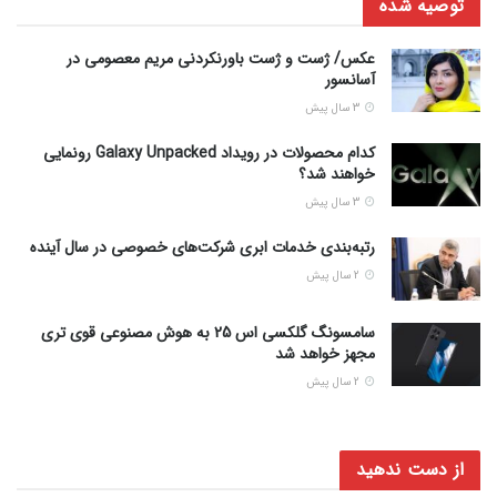
توصیه شده
عکس/ ژست و ژست باورنکردنی مریم معصومی در
آسانسور
3 سال پیش
کدام محصولات در رویداد Galaxy Unpacked رونمایی
خواهند شد؟
3 سال پیش
رتبه‌بندی خدمات ابری شرکت‌های خصوصی در سال آینده
2 سال پیش
سامسونگ گلکسی اس 25 به هوش مصنوعی قوی تری
مجهز خواهد شد
2 سال پیش
از دست ندهید