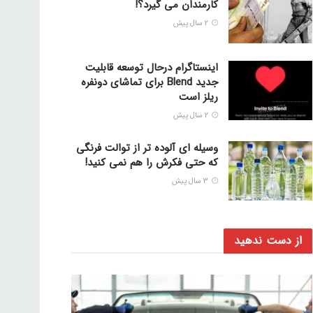
کارمندان می گیرد؟!
2 سال پیش
اینستاگرام درحال توسعه قابلیت
جدید Blend برای تماشای دونفره
ریلز است
2 سال پیش
وسیله ای آلوده تر از توالت فرنگی
که حتی فکرش را هم نمی کنید!
3 سال پیش
از دست ندهید